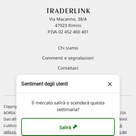
Via Macanno, 38/A
47923 Rimini
P.IVA 02 452 460 401
Chi siamo
Commenti e segnalazioni
Contattaci
×
Sentiment degli utenti
Il mercato salirà o scenderà questa
Copyright © 1996-2026 Traderlink Italia s.r.l.
settimana?
BORSA ITALIANA Quotazioni di borsa differite di 15 min. / MERCATO USA
Dati differiti di 15 min. (fonte Intrinio) / FOREX Quotazioni fornite da LMAX
➡
L'utilizzo di questo sito implica l'accettazione delle nostre
Condizioni di
Salirà
utilizzo
, del
Disclaimer MAR
, delle
Politiche sulla privacy
e dell'
Utilizzo dei