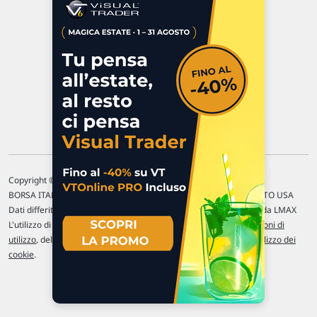
P.IVA 02 452 460 401
Chi siamo
Commenti e segnalazioni
Contattaci
Copyright © 1996-2026 Traderlink Italia s.r.l.
BORSA ITALIANA Quotazioni di borsa differite di 15 min. / MERCATO USA
Dati differiti di 15 min. (fonte Intrinio) / FOREX Quotazioni fornite da LMAX
L'utilizzo di questo sito implica l'accettazione delle nostre
Condizioni di
utilizzo
, del
Disclaimer MAR
, delle
Politiche sulla privacy
e dell'
Utilizzo dei
cookie
.