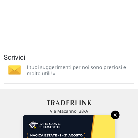
Scrivici
I tuoi suggerimenti per noi sono preziosi e
molto utili! »
Via Macanno, 38/A
×
47923 Rimini
P.IVA 02 452 460 401