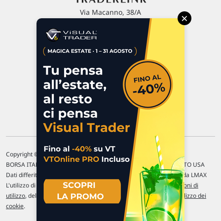
Via Macanno, 38/A
×
47923 Rimini
P.IVA 02 452 460 401
Chi siamo
Commenti e segnalazioni
Contattaci
Copyright © 1996-2026 Traderlink Italia s.r.l.
BORSA ITALIANA Quotazioni di borsa differite di 15 min. / MERCATO USA
Dati differiti di 15 min. (fonte Intrinio) / FOREX Quotazioni fornite da LMAX
L'utilizzo di questo sito implica l'accettazione delle nostre
Condizioni di
utilizzo
, del
Disclaimer MAR
, delle
Politiche sulla privacy
e dell'
Utilizzo dei
cookie
.