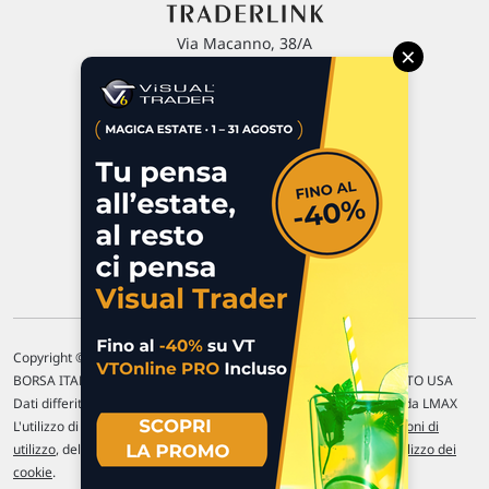
Via Macanno, 38/A
×
47923 Rimini
P.IVA 02 452 460 401
Chi siamo
Commenti e segnalazioni
Contattaci
Copyright © 1996-2026 Traderlink Italia s.r.l.
BORSA ITALIANA Quotazioni di borsa differite di 15 min. / MERCATO USA
Dati differiti di 15 min. (fonte Intrinio) / FOREX Quotazioni fornite da LMAX
L'utilizzo di questo sito implica l'accettazione delle nostre
Condizioni di
utilizzo
, del
Disclaimer MAR
, delle
Politiche sulla privacy
e dell'
Utilizzo dei
cookie
.