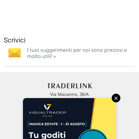
Scrivici
I tuoi suggerimenti per noi sono preziosi e
molto utili! »
Via Macanno, 38/A
×
47923 Rimini
P.IVA 02 452 460 401
Chi siamo
Commenti e segnalazioni