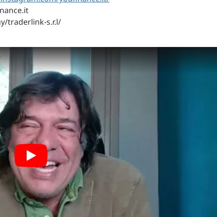
nance.it
traderlink-s.r.l/