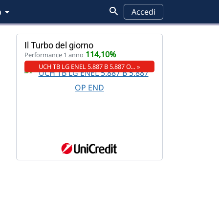
a
Accedi
Il Turbo del giorno
114,10%
Performance 1 anno
UCH TB LG ENEL 5.887 B 5.887 O… »