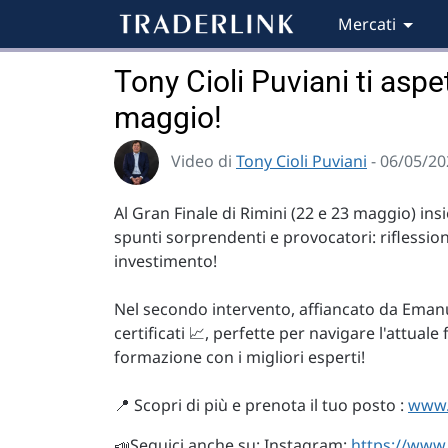
Mercati
Tony Cioli Puviani ti asp
maggio!
Video di
Tony Cioli Puviani
- 06/05/20
Al Gran Finale di Rimini (22 e 23 maggio) in
spunti sorprendenti e provocatori: riflessioni
investimento!
Nel secondo intervento, affiancato da Emanu
certificati 📈, perfette per navigare l'attual
formazione con i migliori esperti!
📍 Scopri di più e prenota il tuo posto :
www.y
📣Seguici anche su: Instagram:
https://www.