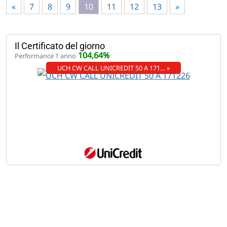
«
7
8
9
10
11
12
13
»
Il Certificato del giorno
104,64%
Performance 1 anno
UCH CW CALL UNICREDIT 50 A 171… »