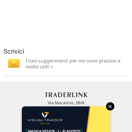
Scrivici
I tuoi suggerimenti per noi sono preziosi e
molto utili! »
Via Macanno, 38/A
×
47923 Rimini
P.IVA 02 452 460 401
Chi siamo