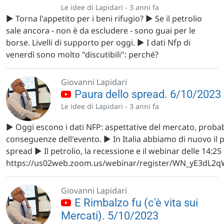
Le idee di Lapidari -
3 anni fa
▶️ Torna l'appetito per i beni rifugio? ▶️ Se il petrolio
sale ancora - non è da escludere - sono guai per le
borse. Livelli di supporto per oggi. ▶️ I dati Nfp di
venerdì sono molto "discutibili": perché?
Giovanni Lapidari
Paura dello spread. 6/10/2023
Le idee di Lapidari -
3 anni fa
▶️ Oggi escono i dati NFP: aspettative del mercato, probabi
conseguenze dell'evento. ▶️ In Italia abbiamo di nuovo il
spread ▶️ Il petrolio, la recessione e il webinar delle 14:25
https://us02web.zoom.us/webinar/register/WN_yE3dL
Giovanni Lapidari
E Rimbalzo fu (c'è vita sui
Mercati). 5/10/2023