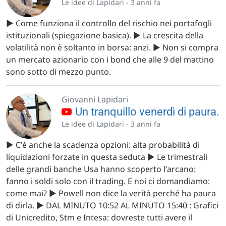
Le idee di Lapidari -
3 anni fa
▶️ Come funziona il controllo del rischio nei portafogli
istituzionali (spiegazione basica). ▶️ La crescita della
volatilità non è soltanto in borsa: anzi. ▶️ Non si compra
un mercato azionario con i bond che alle 9 del mattino
sono sotto di mezzo punto.
Giovanni Lapidari
Un tranquillo venerdì di paura.
Le idee di Lapidari -
3 anni fa
▶️ C'é anche la scadenza opzioni: alta probabilità di
liquidazioni forzate in questa seduta ▶️ Le trimestrali
delle grandi banche Usa hanno scoperto l'arcano:
fanno i soldi solo con il trading. E noi ci domandiamo:
come mai? ▶️ Powell non dice la verità perché ha paura
di dirla. ▶️ DAL MINUTO 10:52 AL MINUTO 15:40 : Grafici
di Unicredito, Stm e Intesa: dovreste tutti avere il