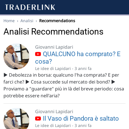
Home
›
Analisi
›
Recommendations
Analisi Recommendations
Giovanni Lapidari
QUALCUNO ha comprato? E
cosa?
Le idee di Lapidari -
3 anni fa
▶️ Debolezza in borsa: qualcuno l'ha comprata? E per
farci che? ▶️ Cosa succede sul mercato dei bond? ▶️
Proviamo a "guardare" più in là del breve periodo: cosa
potrebbe essere nell'aria?
Giovanni Lapidari
Il Vaso di Pandora è saltato
Le idee di Lapidari -
3 anni fa