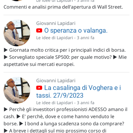
Le idee di Lapidari -
3 anni fa
Commenti e analisi prima dell'apertura di Wall Street.
Giovanni Lapidari
O speranza o valanga.
Le idee di Lapidari -
3 anni fa
▶️ Giornata molto critica per i principali indici di borsa.
▶️ Sorvegliato speciale SP500: per quale motivo? ▶️ Mie
aspettative sui mercati europei.
Giovanni Lapidari
La casalinga di Voghera e i
tassi. 27/9/2023
Le idee di Lapidari -
3 anni fa
▶️ Perchè gli investitori professionisti ADESSO amano il
cash. ▶️ E' perchè, dove e come hanno venduto le
borse. ▶️ I bond a lunga scadenza sono da comprare?
▶️ A breve i dettagli sul mio prossimo corso di