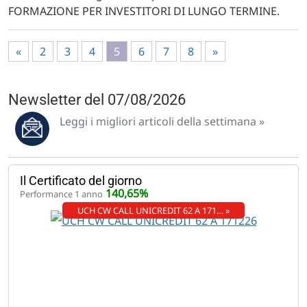
FORMAZIONE PER INVESTITORI DI LUNGO TERMINE.
«
2
3
4
5
6
7
8
»
Newsletter del 07/08/2026
Leggi i migliori articoli della settimana »
Il Certificato del giorno
140,65%
Performance 1 anno
UCH CW CALL UNICREDIT 62 A 171… »