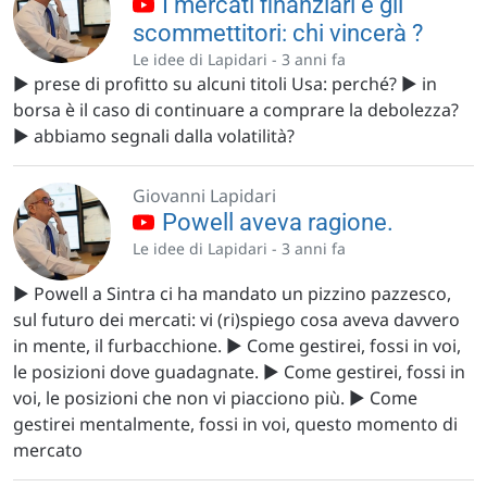
I mercati finanziari e gli
scommettitori: chi vincerà ?
Le idee di Lapidari -
3 anni fa
▶️ prese di profitto su alcuni titoli Usa: perché? ▶️ in
borsa è il caso di continuare a comprare la debolezza?
▶️ abbiamo segnali dalla volatilità?
Giovanni Lapidari
Powell aveva ragione.
Le idee di Lapidari -
3 anni fa
▶️ Powell a Sintra ci ha mandato un pizzino pazzesco,
sul futuro dei mercati: vi (ri)spiego cosa aveva davvero
in mente, il furbacchione. ▶️ Come gestirei, fossi in voi,
le posizioni dove guadagnate. ▶️ Come gestirei, fossi in
voi, le posizioni che non vi piacciono più. ▶️ Come
gestirei mentalmente, fossi in voi, questo momento di
mercato