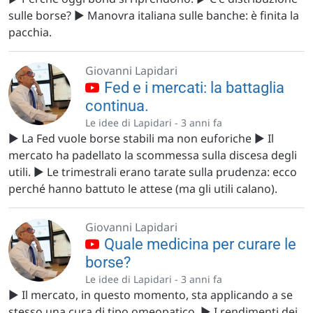
sulle borse? ▶️ Manovra italiana sulle banche: è finita la
pacchia.
Giovanni Lapidari
Fed e i mercati: la battaglia
continua.
Le idee di Lapidari -
3 anni fa
▶️ La Fed vuole borse stabili ma non euforiche ▶️ Il
mercato ha padellato la scommessa sulla discesa degli
utili. ▶️ Le trimestrali erano tarate sulla prudenza: ecco
perché hanno battuto le attese (ma gli utili calano).
Giovanni Lapidari
Quale medicina per curare le
borse?
Le idee di Lapidari -
3 anni fa
▶️ Il mercato, in questo momento, sta applicando a se
stesso una cura di tipo omeopatico. ▶️ I rendimenti dei