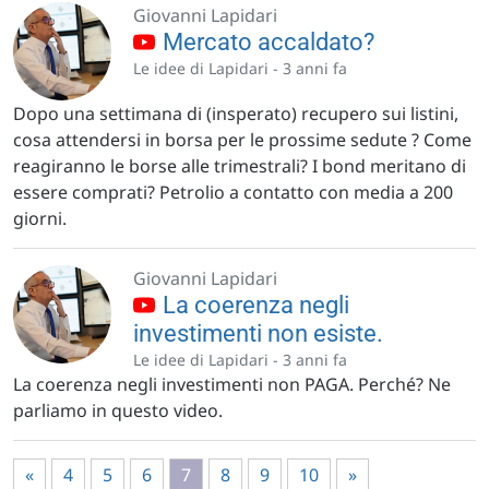
Giovanni Lapidari
Mercato accaldato?
Le idee di Lapidari -
3 anni fa
Dopo una settimana di (insperato) recupero sui listini,
cosa attendersi in borsa per le prossime sedute ? Come
reagiranno le borse alle trimestrali? I bond meritano di
essere comprati? Petrolio a contatto con media a 200
giorni.
Giovanni Lapidari
La coerenza negli
investimenti non esiste.
Le idee di Lapidari -
3 anni fa
La coerenza negli investimenti non PAGA. Perché? Ne
parliamo in questo video.
«
4
5
6
7
8
9
10
»