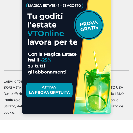
47923 Rimini
P.IVA 02 452 460 401
Chi siamo
Commenti e segnalazioni
Contattaci
Copyright © 1996-2026 Traderlink Italia s.r.l.
BORSA ITALIANA Quotazioni di borsa differite di 15 min. / MERCATO USA
Dati differiti di 15 min. (fonte Intrinio) / FOREX Quotazioni fornite da LMAX
L'utilizzo di questo sito implica l'accettazione delle nostre
Condizioni di
utilizzo
, del
Disclaimer MAR
, delle
Politiche sulla privacy
e dell'
Utilizzo dei
cookie
.