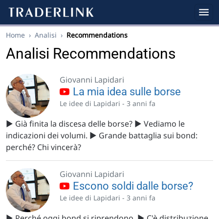
Home
›
Analisi
›
Recommendations
Analisi Recommendations
Giovanni Lapidari
La mia idea sulle borse
Le idee di Lapidari -
3 anni fa
▶️ Già finita la discesa delle borse? ▶️ Vediamo le
indicazioni dei volumi. ▶️ Grande battaglia sui bond:
perché? Chi vincerà?
Giovanni Lapidari
Escono soldi dalle borse?
Le idee di Lapidari -
3 anni fa
▶️ Perché oggi bond si riprendono. ▶️ C'è distribuzione