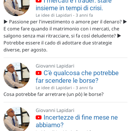
I mercati e i trader: stare
insieme in tempi di crisi.
Le idee di Lapidari -
3 anni fa
▶️ Passione per l'investimento o amore per il denaro? ▶️
E come fare quando il matrimonio con i mercati, che
salgono senza mai ritracciare, si fa così deludente? ▶️
Potrebbe essere il cado di adottare due strategie
diverse, per agosto.
Giovanni Lapidari
C'è qualcosa che potrebbe
far scendere le borse?
Le idee di Lapidari -
3 anni fa
Cosa potrebbe far arretrare (un pò) le borse?
Giovanni Lapidari
Incertezze di fine mese ne
abbiamo?