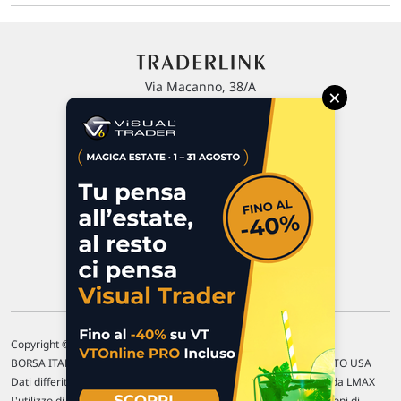
Via Macanno, 38/A
×
47923 Rimini
P.IVA 02 452 460 401
Chi siamo
Commenti e segnalazioni
Contattaci
Copyright © 1996-2026 Traderlink Italia s.r.l.
BORSA ITALIANA Quotazioni di borsa differite di 15 min. / MERCATO USA
Dati differiti di 15 min. (fonte Intrinio) / FOREX Quotazioni fornite da LMAX
L'utilizzo di questo sito implica l'accettazione delle nostre
Condizioni di