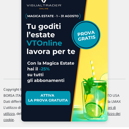
Via Macanno, 38/A
47923 Rimini
P.IVA 02 452 460 401
Chi siamo
Commenti e segnalazioni
Contattaci
Copyright © 1996-2026 Traderlink Italia s.r.l.
BORSA ITALIANA Quotazioni di borsa differite di 15 min. / MERCATO USA
Dati differiti di 15 min. (fonte Intrinio) / FOREX Quotazioni fornite da LMAX
L'utilizzo di questo sito implica l'accettazione delle nostre
Condizioni di
utilizzo
, del
Disclaimer MAR
, delle
Politiche sulla privacy
e dell'
Utilizzo dei
cookie
.