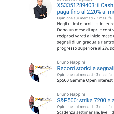
XS3351289403: il Cash
paga fino al 2,20% al m
Opinione sui mercati -
3 mesi fa
Negli ultimi giorni i listini e
Dopo un mese di aprile contra
reciproci varati a inizio mes
segnali di un graduale rientr
progresso superiore al 2%, so
Bruno Nappini
Record storici e segnali 
Opinione sui mercati -
3 mesi fa
Sp500 Gamma Open interest
Bruno Nappini
S&P500: strike 7200 e a
Opinione sui mercati -
3 mesi fa
Scadenza settimanale, livelli 