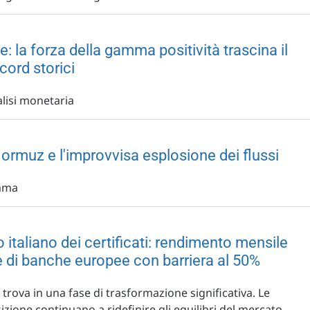
e: la forza della gamma positività trascina il
cord storici
alisi monetaria
Hormuz e l'improvvisa esplosione dei flussi
amma
italiano dei certificati: rendimento mensile
e di banche europee con barriera al 50%
 trova in una fase di trasformazione significativa. Le
izione continuano a ridefinire gli equilibri del mercato.