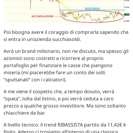
Poi bisogna avere il coraggio di comprarla sapendo che
si entra in un’azienda succhiasoldi.
Avrà un brand milionario, non ne discuto, ma spesso gli
azionisti sono costretti a ricorrere al proprio
portafoglio per finanziare le casse che piangono
miseria (mi piacerebbe fare un conto dei solti
“sputtanati” con i calciatori).
A me viene il sospetto che, a tempo dovuto, verrà
“opata”, tolta dal listino, e poi verrà ceduta a caro
prezzo a qualche grosso investitore. Ma sono soltanto
chiacchiere da bar.
A livello tecnico: il trend RIBASSISTA partito da 11,42€ è
finito. Adesso ci troviamo all’interno di una classica