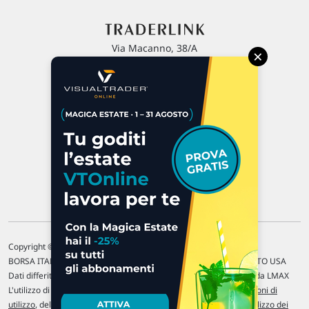
Via Macanno, 38/A
×
47923 Rimini
P.IVA 02 452 460 401
Chi siamo
Commenti e segnalazioni
Contattaci
Copyright © 1996-2026 Traderlink Italia s.r.l.
BORSA ITALIANA Quotazioni di borsa differite di 15 min. / MERCATO USA
Dati differiti di 15 min. (fonte Intrinio) / FOREX Quotazioni fornite da LMAX
L'utilizzo di questo sito implica l'accettazione delle nostre
Condizioni di
utilizzo
, del
Disclaimer MAR
, delle
Politiche sulla privacy
e dell'
Utilizzo dei