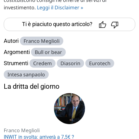
costituiscono consigli né offerte di servizi di
investimento.
Leggi il Disclaimer »
Ti è piaciuto questo articolo?
Autori
Franco Meglioli
Argomenti
Bull or bear
Strumenti
Credem
Diasorin
Eurotech
Intesa sanpaolo
La dritta del giorno
Franco Meglioli
INWIT in svolta: arriverà a 7,5€ ?