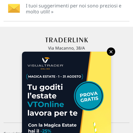
I tuoi suggerimenti per noi sono preziosi e
molto utili! »
Via Macanno, 38/A
×
47923 Rimini
P.IVA 02 452 460 401
Chi siamo
Commenti e segnalazioni
Contattaci