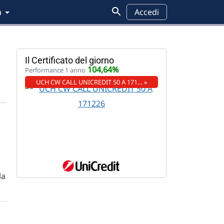
a
Accedi
Il Certificato del giorno
104,64%
Performance 1 anno
UCH CW CALL UNICREDIT 50 A 171… »
la