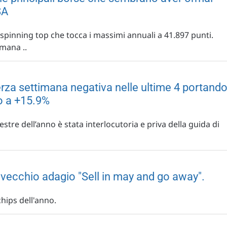
SA
 spinning top che tocca i massimi annuali a 41.897 punti.
imana ..
 terza settimana negativa nelle ultime 4 portand
no a +15.9%
stre dell’anno è stata interlocutoria e priva della guida di
l vecchio adagio "Sell in may and go away".
chips dell'anno.