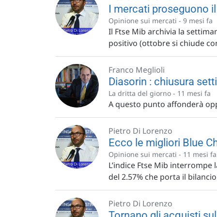
I mercati proseguono il t
Opinione sui mercati -
9 mesi fa
Il Ftse Mib archivia la settim
positivo (ottobre si chiude con
Franco Meglioli
Diasorin : chiusura se
La dritta del giorno -
11 mesi fa
A questo punto affonderà o
Pietro Di Lorenzo
Ecco le migliori Blue C
Opinione sui mercati -
11 mesi fa
L’indice Ftse Mib interrompe l
del 2.57% che porta il bilanci
Pietro Di Lorenzo
Tornano gli acquisti su