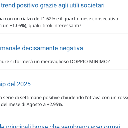
rend positivo grazie agli utili societari
ana con un rialzo dell’1.62% e il quarto mese consecutivo
 un +1.05%), quali i titoli interessanti?
ttimanale decisamente negativa
ppure si formerà un meraviglioso DOPPIO MINIMO?
hip del 2025
a serie di settimane positive chiudendo l’ottava con un ross
o del mese di Agosto a +2.95%.
lle principali borse che sembrano aver ormai