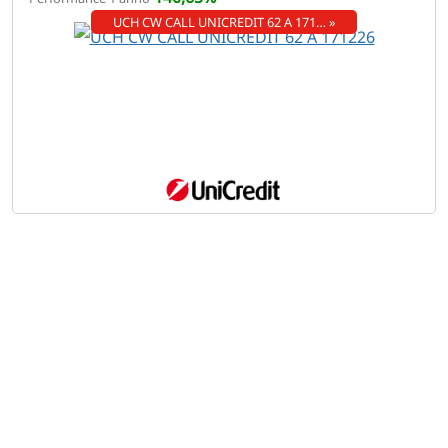
UCH CW CALL UNICREDIT 62 A 171… »