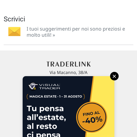
Scrivici
I tuoi suggerimenti per noi sono preziosi e
molto utili! »
Via Macanno, 38/A
×
47923 Rimini
P.IVA 02 452 460 401
Chi siamo
Commenti e segnalazioni
Contattaci