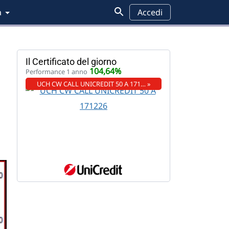
a
Accedi
Il Certificato del giorno
104,64%
Performance 1 anno
UCH CW CALL UNICREDIT 50 A 171… »