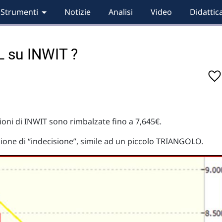
Strumenti
Notizie
Analisi
Video
Didattic
L su INWIT ?
zioni di INWIT sono rimbalzate fino a 7,645€.
zione di “indecisione”, simile ad un piccolo TRIANGOLO.