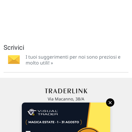
Scrivici
I tuoi suggerimenti per noi sono preziosi e
molto utili! »
Via Macanno, 38/A
×
47923 Rimini
P.IVA 02 452 460 401
Chi siamo