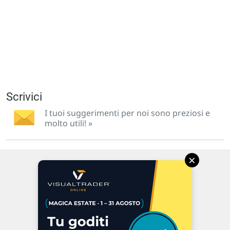
Scrivici
I tuoi suggerimenti per noi sono preziosi e
molto utili! »
×
Via Macanno, 38/A
47923 Rimini
P.IVA 02 452 460 401