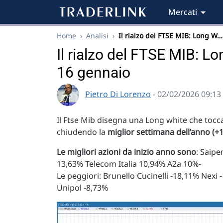
Mercati
Home
›
Analisi
›
Il rialzo del FTSE MIB: Long W…
Il rialzo del FTSE MIB: L
16 gennaio
Pietro Di Lorenzo
- 02/02/2026 09:13
Il Ftse Mib disegna una Long white che tocca 
chiudendo la
miglior settimana dell’anno (+
Le migliori azioni da inizio anno sono
: Saip
13,63% Telecom Italia 10,94% A2a 10%-
Le peggiori: Brunello Cucinelli -18,11% Nexi
Unipol -8,73%