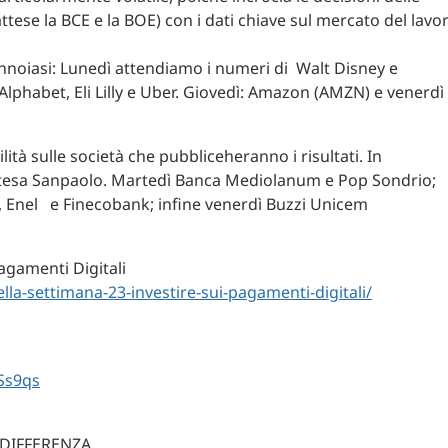
ttese la BCE e la BOE) con i dati chiave sul mercato del lavo
annoiasi: Lunedì attendiamo i numeri di Walt Disney e
lphabet, Eli Lilly e Uber. Giovedì: Amazon (AMZN) e venerdì
lità sulle società che pubbliceheranno i risultati. In
Intesa Sanpaolo. Martedì Banca Mediolanum e Pop Sondrio;
 Enel e Finecobank; infine venerdì Buzzi Unicem
agamenti Digitali
lla-settimana-23-investire-sui-pagamenti-digitali/
Ss9qs
 DIFFERENZA