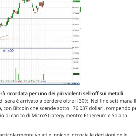
à ricordata per uno dei più violenti sell-off sui metalli
ì sera è arrivato a perdere oltre il 30%. Nel fine settimana l
,
con Bitcoin che scende sotto i 76.037 dollari, rompendo p
dio di carico di MicroStrategy mentre Ethereum e Solana
icolarmente volatile, poiché incrocia le decisioni delle