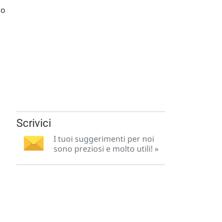
ro
Scrivici
I tuoi suggerimenti per noi
sono preziosi e molto utili! »