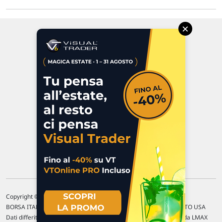
×
Via Macanno, 38/A
47923 Rimini
P.IVA 02 452 460 401
Chi siamo
Commenti e segnalazioni
Contattaci
Copyright © 1996-2026 Traderlink Italia s.r.l.
BORSA ITALIANA Quotazioni di borsa differite di 15 min. / MERCATO USA
Dati differiti di 15 min. (fonte Intrinio) / FOREX Quotazioni fornite da LMAX