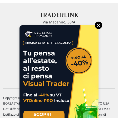
Via Macanno, 38/A
×
47923 Rimini
P.IVA 02 452 460 401
Chi siamo
Commenti e segnalazioni
Contattaci
Copyright © 1996-2026 Traderlink Italia s.r.l.
BORSA ITALIANA Quotazioni di borsa differite di 15 min. / MERCATO USA
Dati differiti di 15 min. (fonte Intrinio) / FOREX Quotazioni fornite da LMAX
L'utilizzo di questo sito implica l'accettazione delle nostre
Condizioni di