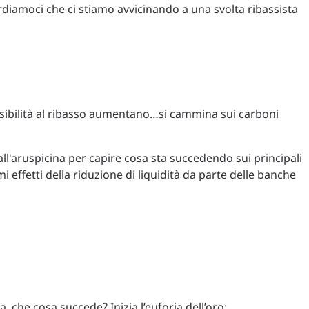
ordiamoci che ci stiamo avvicinando a una svolta ribassista
possibilità al ribasso aumentano…si cammina sui carboni
ll'aruspicina per capire cosa sta succedendo sui principali
i effetti della riduzione di liquidità da parte delle banche
a, che cosa succede? Inizia l’euforia dell’oro: