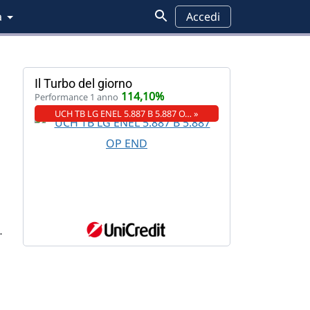
a
Accedi
Il Turbo del giorno
114,10%
Performance 1 anno
UCH TB LG ENEL 5.887 B 5.887 O… »
…