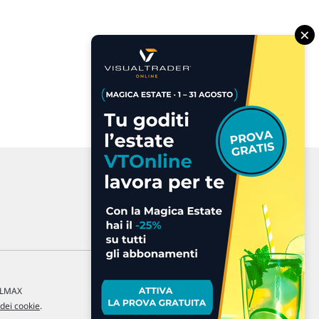
×
a LMAX
 dei cookie
.