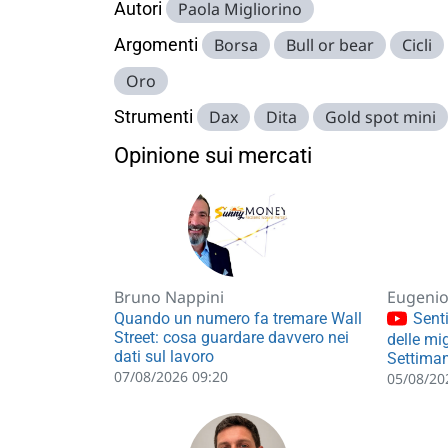
Autori
Paola Migliorino
Argomenti
Borsa
Bull or bear
Cicli
Oro
Strumenti
Dax
Dita
Gold spot mini
Opinione sui mercati
Bruno Nappini
Eugenio 
Quando un numero fa tremare Wall
Senti
Street: cosa guardare davvero nei
delle mig
dati sul lavoro
Settiman
07/08/2026 09:20
05/08/20