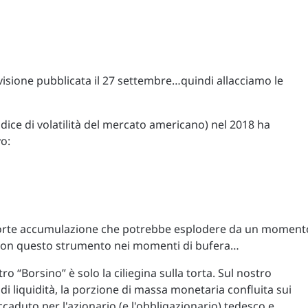
isione pubblicata il 27 settembre…quindi allacciamo le
indice di volatilità del mercato americano) nel 2018 ha
o:
orte accumulazione che potrebbe esplodere da un moment
rsi con questo strumento nei momenti di bufera…
ro “Borsino” è solo la ciliegina sulla torta. Sul nostro
di liquidità, la porzione di massa monetaria confluita sui
caduto per l'azionario (e l'obbligazionario) tedesco e