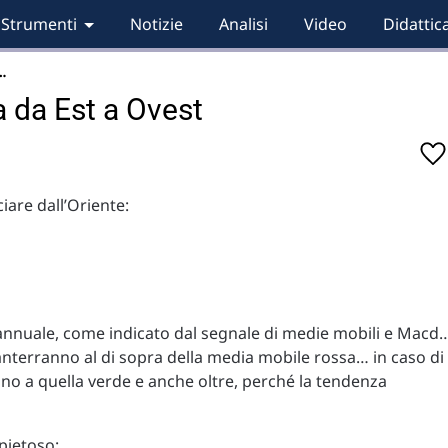
Strumenti
Notizie
Analisi
Video
Didattic
…
a da Est a Ovest
iare dall’Oriente:
 annuale, come indicato dal segnale di medie mobili e Macd
manterranno al di sopra della media mobile rossa… in caso di
fino a quella verde e anche oltre, perché la tendenza
mpietoso: