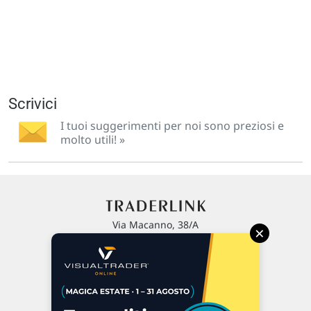
Scrivici
I tuoi suggerimenti per noi sono preziosi e
molto utili! »
Via Macanno, 38/A
×
47923 Rimini
P.IVA 02 452 460 401
Chi siamo