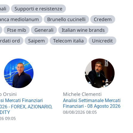
ali
Supporti e resistenze
anca mediolanum
Brunello cucinelli
Credem
Ftse mib
Generali
Italian wine brands
rdati ord
Saipem
Telecom italia
Unicredit
o Orsini
Michele Clementi
si Mercati Finanziari
Analisi Settimanale Mercati
Finanziari - 08 Agosto 2026
026 - FOREX, AZIONARIO,
08/08/2026 08:05
DITY
26 09:05