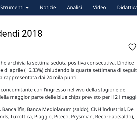
Strumenti
Notizie
Analisi
Video
Didattic
idendi 2018
he archivia la settima seduta positiva consecutiva. L’indice
e di aprile (+6.33%) chiudendo la quarta settimana di segui
za rappresentata dai 24 mila punti.
e è concomitante con l’ingresso nel vivo della stagione dei
ella maggior parte delle blue chips previsto per il 21 maggi
, Banca Ifis, Banca Mediolanum (saldo), CNH Industrial, De
nds, Luxottica, Piaggio, Piteco, Prysmian, Recordati(saldo),