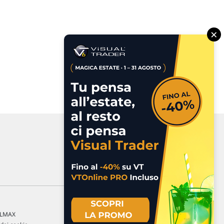
×
a LMAX