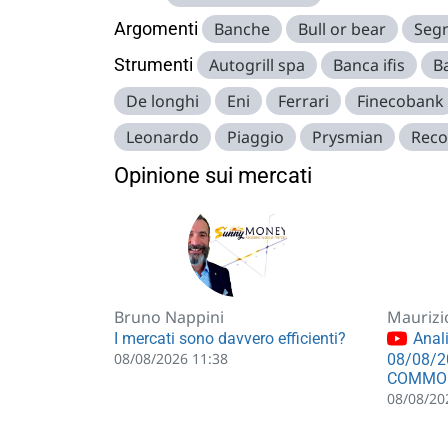
Argomenti
Banche
Bull or bear
Segn
Strumenti
Autogrill spa
Banca ifis
B
De longhi
Eni
Ferrari
Finecobank
Leonardo
Piaggio
Prysmian
Reco
Opinione sui mercati
Bruno Nappini
Maurizi
I mercati sono davvero efficienti?
Anali
08/08/2026 11:38
08/08/2
COMMO
08/08/20