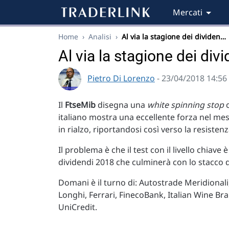
Mercati
Home
›
Analisi
›
Al via la stagione dei dividen…
Al via la stagione dei div
Pietro Di Lorenzo
- 23/04/2018 14:56
Il
FtseMib
disegna una
white spinning stop
c
italiano mostra una eccellente forza nel mes
in rialzo, riportandosi così verso la resisten
Il problema è che il test con il livello chiav
dividendi 2018 che culminerà con lo stacco d
Domani è il turno di: Autostrade Meridionali
Longhi, Ferrari, FinecoBank, Italian Wine Bra
UniCredit.