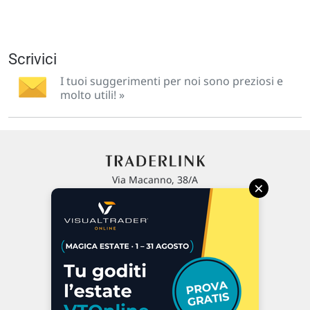
Scrivici
I tuoi suggerimenti per noi sono preziosi e
molto utili! »
Via Macanno, 38/A
×
47923 Rimini
P.IVA 02 452 460 401
Chi siamo
Commenti e segnalazioni
Contattaci