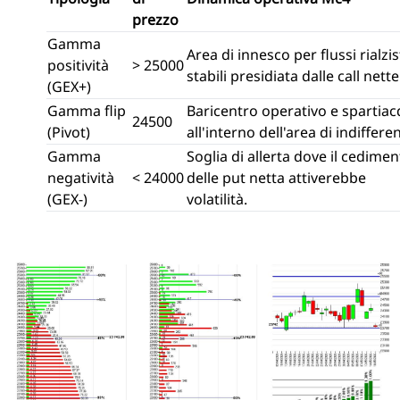
prezzo
Gamma
Area di innesco per flussi rialzis
positività
> 25000
stabili presidiata dalle call nette
(GEX+)
Gamma flip
Baricentro operativo e spartia
24500
(Pivot)
all'interno dell'area di indiffere
Gamma
Soglia di allerta dove il cedime
negatività
< 24000
delle put netta attiverebbe
(GEX-)
volatilità.