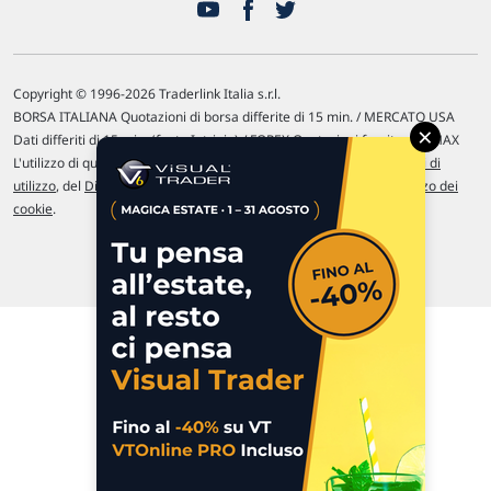
Copyright © 1996-2026 Traderlink Italia s.r.l.
BORSA ITALIANA Quotazioni di borsa differite di 15 min. / MERCATO USA
×
Dati differiti di 15 min. (fonte Intrinio) / FOREX Quotazioni fornite da LMAX
L'utilizzo di questo sito implica l'accettazione delle nostre
Condizioni di
utilizzo
, del
Disclaimer MAR
, delle
Politiche sulla privacy
e dell'
Utilizzo dei
cookie
.