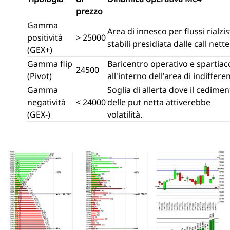
prezzo
Gamma
Area di innesco per flussi rialzis
positività
> 25000
stabili presidiata dalle call nette
(GEX+)
Gamma flip
Baricentro operativo e spartia
24500
(Pivot)
all'interno dell'area di indiffere
Gamma
Soglia di allerta dove il cedime
negatività
< 24000
delle put netta attiverebbe
(GEX-)
volatilità.