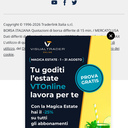
Copyright © 1996-2026 Traderlink Italia s.r.l.
BORSA ITALIANA Quotazioni di borsa differite di 15 min. / MERCATO USA
×
Dati differiti di 15 min. (fonte Intrinio) / FOREX Quotazioni fornite da LMAX
L'utilizzo di questo sito implica l'accettazione delle nostre
Condizioni di
utilizzo
, del
Disclaimer MAR
, delle
Politiche sulla privacy
e dell'
Utilizzo dei
cookie
.