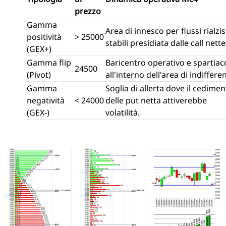
prezzo
Gamma
Area di innesco per flussi rialzis
positività
> 25000
stabili presidiata dalle call nette
(GEX+)
Gamma flip
Baricentro operativo e spartia
24500
(Pivot)
all'interno dell'area di indiffere
Gamma
Soglia di allerta dove il cedime
negatività
< 24000
delle put netta attiverebbe
(GEX-)
volatilità.