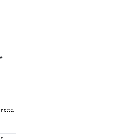
ke
 nette.
be