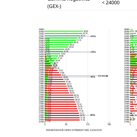
< 24000
(GEX-)