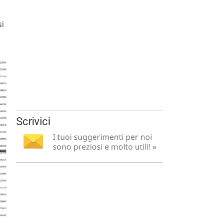
si
Scrivici
I tuoi suggerimenti per noi
sono preziosi e molto utili! »