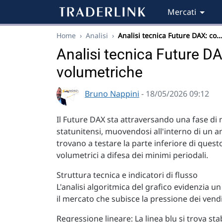
Mercati
Home
›
Analisi
›
Analisi tecnica Future DAX: co…
Analisi tecnica Future D
volumetriche
Bruno Nappini
- 18/05/2026 09:12
Il Future DAX sta attraversando una fase di m
statunitensi, muovendosi all'interno di un am
trovano a testare la parte inferiore di quest
volumetrici a difesa dei minimi periodali.
Struttura tecnica e indicatori di flusso
L'analisi algoritmica del grafico evidenzia 
il mercato che subisce la pressione dei vendi
Regressione lineare: La linea blu si trova s