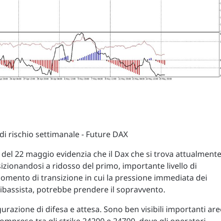
 di rischio settimanale - Future DAX
e del 22 maggio evidenzia che il Dax che si trova attualment
osizionandosi a ridosso del primo, importante livello di
ento di transizione in cui la pressione immediata dei
a ribassista, potrebbe prendere il sopravvento.
gurazione di difesa e attesa. Sono ben visibili importanti are
compreso tra gli strike 24200 e 24700, dove gli operatori