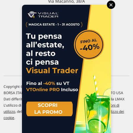
Via Macanno, 38/A
×
47923 Rimini
P.IVA 02 452 460 401
Chi siamo
Commenti e segnalazioni
Contattaci
Copyright © 1996-2026 Traderlink Italia s.r.l.
BORSA ITALIANA Quotazioni di borsa differite di 15 min. / MERCATO USA
Dati differiti di 15 min. (fonte Intrinio) / FOREX Quotazioni fornite da LMAX
L'utilizzo di questo sito implica l'accettazione delle nostre
Condizioni di
utilizzo
, del
Disclaimer MAR
, delle
Politiche sulla privacy
e dell'
Utilizzo dei
cookie
.