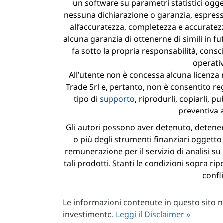
un software su parametri statistici oggett
nessuna dichiarazione o garanzia, espressa
all’accuratezza, completezza e accuratezza
alcuna garanzia di ottenerne di simili in fut
fa sotto la propria responsabilità, consci
operati
All’utente non è concessa alcuna licenza né
Trade Srl e, pertanto, non è consentito regi
tipo di
supporto
, riprodurli, copiarli, p
preventiva a
Gli autori possono aver detenuto, detene
o più degli strumenti finanziari oggetto 
remunerazione per il servizio di analisi su 
tali prodotti. Stanti le condizioni sopra ri
confli
Le informazioni contenute in questo sito no
investimento.
Leggi il Disclaimer »