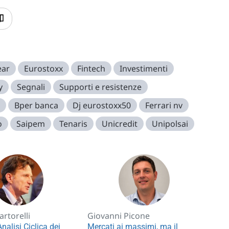
ear
Eurostoxx
Fintech
Investimenti
y
Segnali
Supporti e resistenze
Bper banca
Dj eurostoxx50
Ferrari nv
o
Saipem
Tenaris
Unicredit
Unipolsai
rtorelli
Giovanni Picone
nalisi Ciclica dei
Mercati ai massimi, ma il