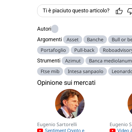
Ti è piaciuto questo articolo?
Autori
Argomenti
Asset
Banche
Bull or b
Portafoglio
Pull-back
Roboadvisor
Strumenti
Azimut
Banca mediolanum
Ftse mib
Intesa sanpaolo
Leonard
Opinione sui mercati
Eugenio Sartorelli
Eugenio Sa
Sentiment Crypto e
Video A