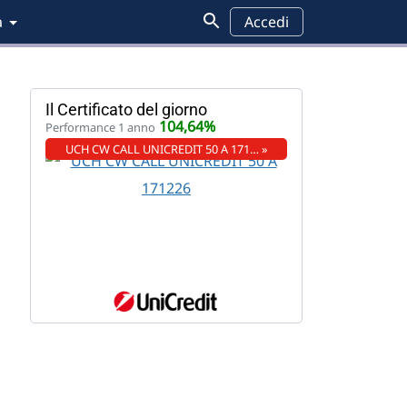
a
Accedi
Il Certificato del giorno
104,64%
Performance 1 anno
UCH CW CALL UNICREDIT 50 A 171… »