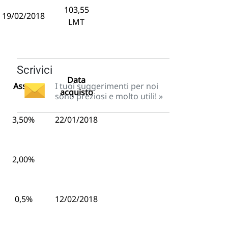
103,55
19/02/2018
LMT
Scrivici
Data
Asset
I tuoi suggerimenti per noi
acquisto
sono preziosi e molto utili! »
3,50%
22/01/2018
2,00%
0,5%
12/02/2018