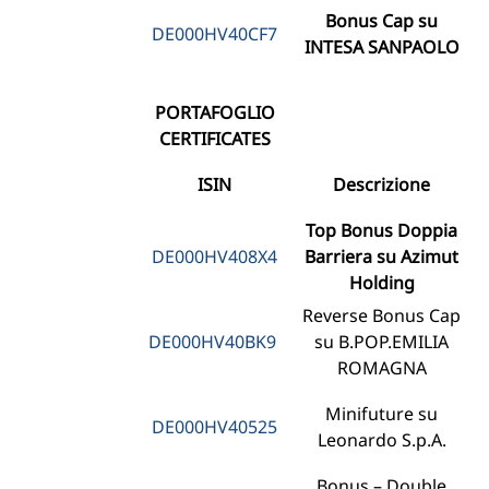
Bonus Cap su
DE000HV40CF7
INTESA SANPAOLO
PORTAFOGLIO
CERTIFICATES
ISIN
Descrizione
Top Bonus Doppia
DE000HV408X4
Barriera su Azimut
Holding
Reverse Bonus Cap
DE000HV40BK9
su B.POP.EMILIA
ROMAGNA
Minifuture su
DE000HV40525
Leonardo S.p.A.
Bonus – Double