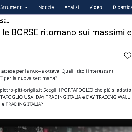
Strumenti
Notizie
Analisi
Video
Didattic
RSE…
e BORSE ritornano sui massimi e
 attese per la nuova ottava. Quali i titoli interessanti
I per la nuova settimana?
ietro-pitt-origlia.it
Scegli il PORTAFOGLIO che più si adatta
ORTAFOGLIO USA, DAY TRADING ITALIA e DAY TRADING WALL
nale TRADING ITALIA?