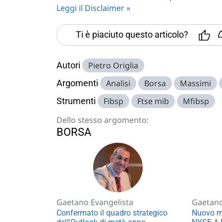
Leggi il Disclaimer »
Ti è piaciuto questo articolo?
Autori
Pietro Origlia
Argomenti
Analisi
Borsa
Massimi
Strumenti
Fibsp
Ftse mib
Mfibsp
Dello stesso argomento:
BORSA
Gaetano Evangelista
Gaetano
Confermato il quadro strategico
Nuovo m