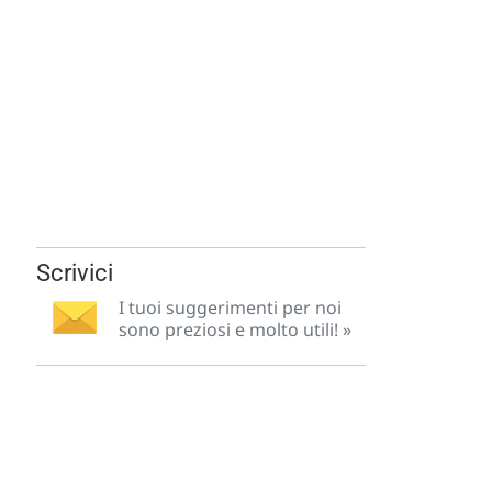
Scrivici
I tuoi suggerimenti per noi
sono preziosi e molto utili! »