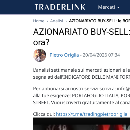
Mercati
Home
›
Analisi
›
AZIONARIATO BUY-SELL: le BO
AZIONARIATO BUY-SELL: l
ora?
Pietro Origlia
- 20/04/2026 07:34
L'analisi settimanale sui mercati azionari e le
segnalati dall'INDICATORE DELLE MANI FORT
Per abbonarsi ai nostri servizi scrivi a:
info@p
alla tue esigenze: PORTAFOGLIO ITALIA, P
STREET. Vuoi iscriverti gratuitamente al ca
Clicca qui:
https://t.me/tradingpietrooriglia