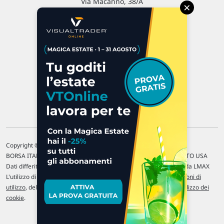
Via Macanno, 38/A
×
47923 Rimini
P.IVA 02 452 460 401
Chi siamo
Commenti e segnalazioni
Contattaci
Copyright © 1996-2026 Traderlink Italia s.r.l.
BORSA ITALIANA Quotazioni di borsa differite di 15 min. / MERCATO USA
Dati differiti di 15 min. (fonte Intrinio) / FOREX Quotazioni fornite da LMAX
L'utilizzo di questo sito implica l'accettazione delle nostre
Condizioni di
utilizzo
, del
Disclaimer MAR
, delle
Politiche sulla privacy
e dell'
Utilizzo dei
cookie
.