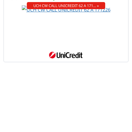
UCH CW CALL UNICREDIT 62 A 171… »