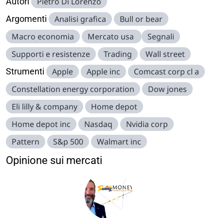
Autori
Pietro Di Lorenzo
Argomenti
Analisi grafica
Bull or bear
Macro economia
Mercato usa
Segnali
Supporti e resistenze
Trading
Wall street
Strumenti
Apple
Apple inc
Comcast corp cl a
Constellation energy corporation
Dow jones
Eli lilly & company
Home depot
Home depot inc
Nasdaq
Nvidia corp
Pattern
S&p 500
Walmart inc
Opinione sui mercati