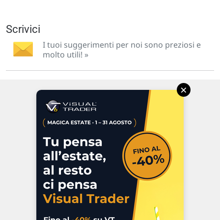
Scrivici
I tuoi suggerimenti per noi sono preziosi e
molto utili! »
×
Via Macanno, 38/A
47923 Rimini
P.IVA 02 452 460 401
Chi siamo
Commenti e segnalazioni
Contattaci