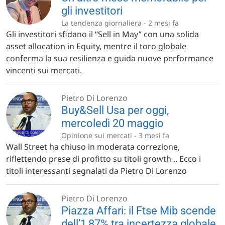
gli investitori
La tendenza giornaliera -
2 mesi fa
Gli investitori sfidano il “Sell in May” con una solida
asset allocation in Equity, mentre il toro globale
conferma la sua resilienza e guida nuove performance
vincenti sui mercati.
Pietro Di Lorenzo
Buy&Sell Usa per oggi,
mercoledì 20 maggio
Opinione sui mercati -
3 mesi fa
Wall Street ha chiuso in moderata correzione,
riflettendo prese di profitto su titoli growth .. Ecco i
titoli interessanti segnalati da Pietro Di Lorenzo
Pietro Di Lorenzo
Piazza Affari: il Ftse Mib scende
dell’1,87% tra incertezza globale