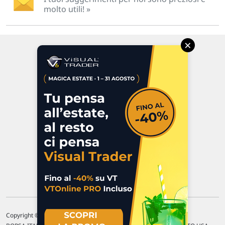
molto utili! »
×
Via Macanno, 38/A
47923 Rimini
P.IVA 02 452 460 401
Chi siamo
Commenti e segnalazioni
Contattaci
Copyright © 1996-2026 Traderlink Italia s.r.l.