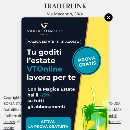
Via Macanno, 38/A
×
47923 Rimini
P.IVA 02 452 460 401
Chi siamo
Commenti e segnalazioni
Contattaci
Copyright © 1996-2026 Traderlink Italia s.r.l.
BORSA ITALIANA Quotazioni di borsa differite di 15 min. / MERCATO USA
Dati differiti di 15 min. (fonte Intrinio) / FOREX Quotazioni fornite da LMAX
L'utilizzo di questo sito implica l'accettazione delle nostre
Condizioni di
utilizzo
, del
Disclaimer MAR
, delle
Politiche sulla privacy
e dell'
Utilizzo dei
cookie
.