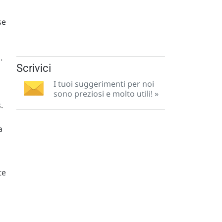
se
.
Scrivici
I tuoi suggerimenti per noi
sono preziosi e molto utili! »
.
a
te