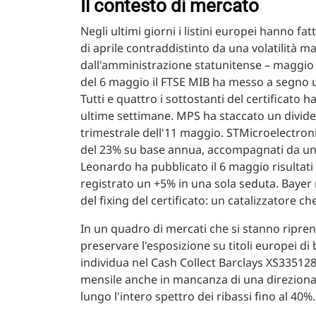
Il contesto di mercato
Negli ultimi giorni i listini europei hanno f
di aprile contraddistinto da una volatilità ma
dall'amministrazione statunitense – maggio h
del 6 maggio il FTSE MIB ha messo a segno u
Tutti e quattro i sottostanti del certificato
ultime settimane. MPS ha staccato un dividen
trimestrale dell'11 maggio. STMicroelectronic
del 23% su base annua, accompagnati da una
Leonardo ha pubblicato il 6 maggio risultati 
registrato un +5% in una sola seduta. Bayer r
del fixing del certificato: un catalizzatore ch
In un quadro di mercati che si stanno rip
preservare l'esposizione su titoli europei di
individua nel Cash Collect Barclays XS335
mensile anche in mancanza di una direzionali
lungo l'intero spettro dei ribassi fino al 40%.