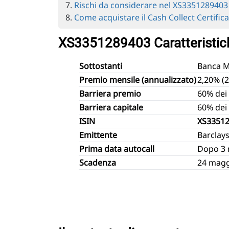
Rischi da considerare nel XS3351289403
Come acquistare il Cash Collect Certific
XS3351289403 Caratteristiche
Sottostanti
Banca Mo
Premio mensile (annualizzato)
2,20% (
Barriera premio
60% dei 
Barriera capitale
60% dei 
ISIN
XS3351
Emittente
Barclay
Prima data autocall
Dopo 3 
Scadenza
24 magg