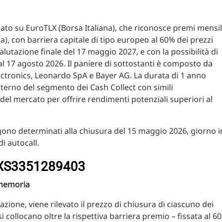
ziato su EuroTLX (Borsa Italiana), che riconosce premi mensil
), con barriera capitale di tipo europeo al 60% dei prezzi
alutazione finale del 17 maggio 2027, e con la possibilità di
l 17 agosto 2026. Il paniere di sottostanti è composto da
ctronics, Leonardo SpA e Bayer AG. La durata di 1 anno
interno del segmento dei Cash Collect con simili
tà del mercato per offrire rendimenti potenziali superiori al
engono determinati alla chiusura del 15 maggio 2026, giorno i
 di autocall.
e XS3351289403
 memoria
zione, viene rilevato il prezzo di chiusura di ciascuno dei
i collocano oltre la rispettiva barriera premio – fissata al 6