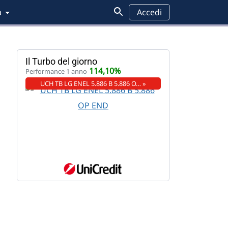
a
Accedi
Il Turbo del giorno
114,10%
Performance 1 anno
UCH TB LG ENEL 5.886 B 5.886 O… »