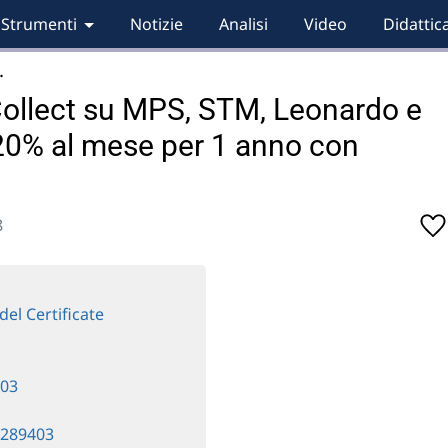
Strumenti
Notizie
Analisi
Video
Didattic
…
ollect su MPS, STM, Leonardo e
,20% al mese per 1 anno con
8
del Certificate
403
1289403