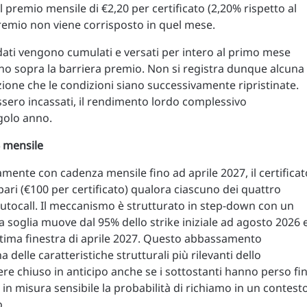
il premio mensile di €2,20 per certificato (2,20% rispetto al
premio non viene corrisposto in quel mese.
idati vengono cumulati e versati per intero al primo mese
nano sopra la barriera premio. Non si registra dunque alcuna
zione che le condizioni siano successivamente ripristinate.
nissero incassati, il rendimento lordo complessivo
ngolo anno.
% mensile
mente con cadenza mensile fino ad aprile 2027, il certificat
pari (€100 per certificato) qualora ciascuno dei quattro
lo autocall. Il meccanismo è strutturato in step-down con un
a soglia muove dal 95% dello strike iniziale ad agosto 2026 
ltima finestra di aprile 2027. Questo abbassamento
 delle caratteristiche strutturali più rilevanti dello
ere chiuso in anticipo anche se i sottostanti hanno perso fi
o in misura sensibile la probabilità di richiamo in un contest
o.