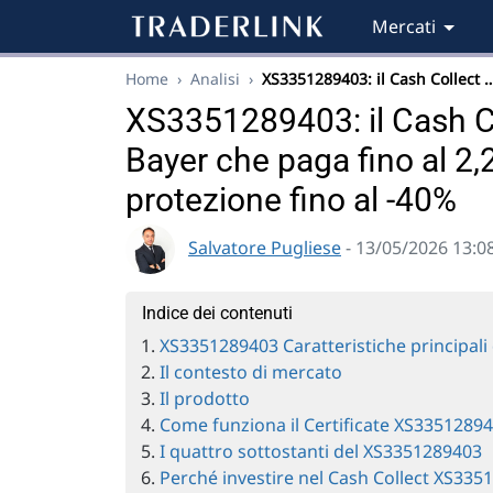
Mercati
Home
›
Analisi
›
XS3351289403: il Cash Collect 
XS3351289403: il Cash C
Bayer che paga fino al 2
protezione fino al -40%
Salvatore Pugliese
- 13/05/2026 13:0
Indice dei contenuti
XS3351289403 Caratteristiche principali 
Il contesto di mercato
Il prodotto
Come funziona il Certificate XS3351289
I quattro sottostanti del XS3351289403
Perché investire nel Cash Collect XS335