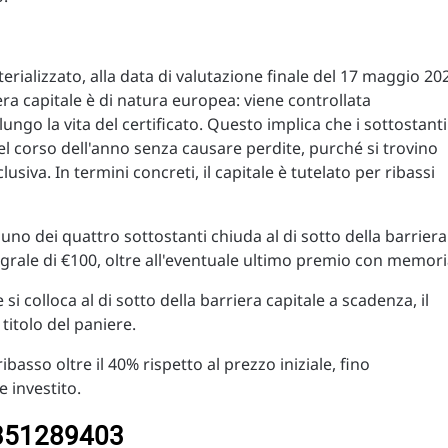
erializzato, alla data di valutazione finale del 17 maggio 20
iera capitale è di natura europea: viene controllata
ungo la vita del certificato. Questo implica che i sottostanti
l corso dell'anno senza causare perdite, purché si trovino
lusiva. In termini concreti, il capitale è tutelato per ribassi
suno dei quattro sottostanti chiuda al di sotto della barriera
ntegrale di €100, oltre all'eventuale ultimo premio con memori
i colloca al di sotto della barriera capitale a scadenza, il
itolo del paniere.
ibasso oltre il 40% rispetto al prezzo iniziale, fino
e investito.
S3351289403