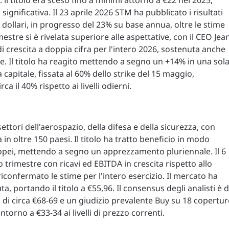
: il titolo era sceso fino a minimi attorno a €22 nel 2025,
ignificativa. Il 23 aprile 2026 STM ha pubblicato i risultati
di dollari, in progresso del 23% su base annua, oltre le stime
mestre si è rivelata superiore alle aspettative, con il CEO Jea
i crescita a doppia cifra per l'intero 2026, sostenuta anche
ciale. Il titolo ha reagito mettendo a segno un +14% in una sol
 capitale, fissata al 60% dello strike del 15 maggio,
a il 40% rispetto ai livelli odierni.
ettori dell'aerospazio, della difesa e della sicurezza, con
 in oltre 150 paesi. Il titolo ha tratto beneficio in modo
ropei, mettendo a segno un apprezzamento pluriennale. Il 6
o trimestre con ricavi ed EBITDA in crescita rispetto allo
confermato le stime per l'intero esercizio. Il mercato ha
a, portando il titolo a €55,96. Il consensus degli analisti è d
 di circa €68-69 e un giudizio prevalente Buy su 18 copertur
intorno a €33-34 ai livelli di prezzo correnti.