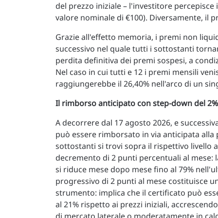
del prezzo iniziale – l'investitore percepisce 
valore nominale di €100). Diversamente, il 
Grazie all'effetto memoria, i premi non liqu
successivo nel quale tutti i sottostanti tor
perdita definitiva dei premi sospesi, a condi
Nel caso in cui tutti e 12 i premi mensili ve
raggiungerebbe il 26,40% nell'arco di un si
Il rimborso anticipato con step-down del 2
A decorrere dal 17 agosto 2026, e successiva
può essere rimborsato in via anticipata alla 
sottostanti si trovi sopra il rispettivo livel
decremento di 2 punti percentuali al mese: l
si riduce mese dopo mese fino al 79% nell'u
progressivo di 2 punti al mese costituisce una
strumento: implica che il certificato può ess
al 21% rispetto ai prezzi iniziali, accrescend
di mercato laterale o moderatamente in cal