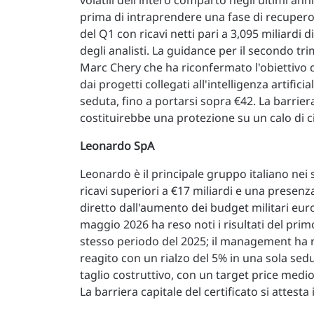
volatili dell'intero comparto negli ultimi anni
prima di intraprendere una fase di recupero s
del Q1 con ricavi netti pari a 3,095 miliardi 
degli analisti. La guidance per il secondo tri
Marc Chery che ha riconfermato l'obiettivo d
dai progetti collegati all'intelligenza artifi
seduta, fino a portarsi sopra €42. La barriera
costituirebbe una protezione su un calo di circ
Leonardo SpA
Leonardo è il principale gruppo italiano nei s
ricavi superiori a €17 miliardi e una presenza
diretto dall'aumento dei budget militari eu
maggio 2026 ha reso noti i risultati del prim
stesso periodo del 2025; il management ha ri
reagito con un rialzo del 5% in una sola sedut
taglio costruttivo, con un target price medio
La barriera capitale del certificato si attesta 