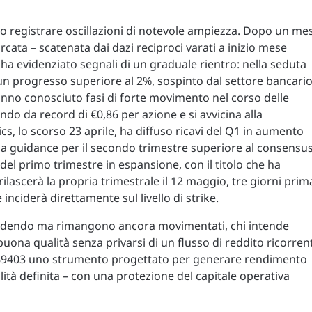
atto registrare oscillazioni di notevole ampiezza. Dopo un me
rcata – scatenata dai dazi reciproci varati a inizio mese
a evidenziato segnali di un graduale rientro: nella seduta
n progresso superiore al 2%, sospinto dal settore bancario
 hanno conosciuto fasi di forte movimento nel corso delle
do da record di €0,86 per azione e si avvicina alla
s, lo scorso 23 aprile, ha diffuso ricavi del Q1 in aumento
 guidance per il secondo trimestre superiore al consensus
del primo trimestre in espansione, con il titolo che ha
ilascerà la propria trimestrale il 12 maggio, tre giorni prim
e inciderà direttamente sul livello di strike.
rendendo ma rimangono ancora movimentati, chi intende
 buona qualità senza privarsi di un flusso di reddito ricorren
1289403 uno strumento progettato per generare rendimento
tà definita – con una protezione del capitale operativa