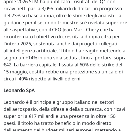
aprile 2026 STM ha pubblicato i risultati del Q1 con
ricavi netti pari a 3,095 miliardi di dollari, in progresso
del 23% su base annua, oltre le stime degli analisti. La
guidance per il secondo trimestre si è rivelata superiore
alle aspettative, con il CEO Jean-Marc Chery che ha
riconfermato l'obiettivo di crescita a doppia cifra per
l'intero 2026, sostenuta anche dai progetti collegati
all'intelligenza artificiale. Il titolo ha reagito mettendo a
segno un +14% in una sola seduta, fino a portarsi sopra
€42. La barriera capitale, fissata al 60% dello strike del
15 maggio, costituirebbe una protezione su un calo di
circa il 40% rispetto ai livelli odierni.
Leonardo SpA
Leonardo è il principale gruppo italiano nei settori
dell'aerospazio, della difesa e della sicurezza, con ricavi
superiori a €17 miliardi e una presenza in oltre 150
paesi. Il titolo ha tratto beneficio in modo diretto
dall'aumento dei budget militari europei, mettendo a