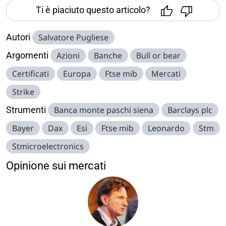
Ti è piaciuto questo articolo?
Autori
Salvatore Pugliese
Argomenti
Azioni
Banche
Bull or bear
Certificati
Europa
Ftse mib
Mercati
Strike
Strumenti
Banca monte paschi siena
Barclays plc
Bayer
Dax
Esi
Ftse mib
Leonardo
Stm
Stmicroelectronics
Opinione sui mercati