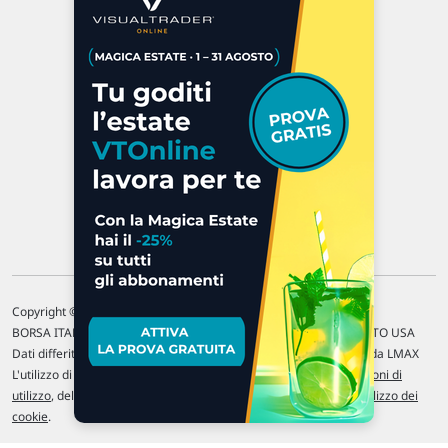
Via Macanno, 38/A
47923 Rimini
P.IVA 02 452 460 401
Chi siamo
Commenti e segnalazioni
Contattaci
Copyright © 1996-2026 Traderlink Italia s.r.l.
BORSA ITALIANA Quotazioni di borsa differite di 15 min. / MERCATO USA
Dati differiti di 15 min. (fonte Intrinio) / FOREX Quotazioni fornite da LMAX
L'utilizzo di questo sito implica l'accettazione delle nostre
Condizioni di
utilizzo
, del
Disclaimer MAR
, delle
Politiche sulla privacy
e dell'
Utilizzo dei
cookie
.