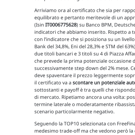
Arriviamo ora al certificato che sia per rapp
equilibrato e pertanto meritevole di un app
(Isin
IT0006775628
) su Banco BPM, Deutsche 
indicatori che abbiamo inserito. Rispetto a tu
con l’indicatore che si posiziona su un livel
Bank del 34,8%, Eni del 28,3% e STM del 63%)
due titoli bancari e 3 titoli su 4 di Piazza Aff
che prevede la prima potenziale occasione di
successivamente step down del 2% mese. Ced
deve spaventare il prezzo leggermente sopr
il certificato va a
scontare un potenziale auto
sottostanti e payoff è tra quelli che rispondo
di mercato. Ripetiamo ancora una volta: poss
termine laterale o moderatamente ribassist
scenario particolarmente negativo.
Seguendo la TOP10 selezionata con FreeFina
medesimo trade-off ma che vedono però la c