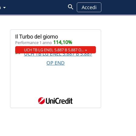
a
Accedi
Il Turbo del giorno
114,10%
Performance 1 anno
UCH TB LG ENEL 5.887 B 5.887 O… »