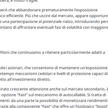
derà, è molto fragile.
e però che abbandonare prematuramente l'esposizione
co efficiente. Più che uscire dal mercato, appare opportun
 una partecipazione al potenziale rialzo, introducendo per
ntano di affrontare eventuali fasi di volatilità con maggior
filoni che continuiamo a ritenere particolarmente adatti a
 indici azionari, che consentono di mantenere un'esposizione
ontempo meccanismi cedolari e livelli di protezione capaci di
tto all'investimento diretto.
attirato crescente attenzione anche sul mercato secondario, 
 opzione “Fast” sul meccanismo di autocallable. Si tratta di
enti: da una parte la possibilità di monetizzare rendimenti
grazie alla componente “Fast” che offre un fisiologico “boost