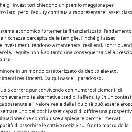
che gli investitori chiedono un premio maggiore per
ltro lato, però, l'equity continua a rappresentare l'asset clas
 sistema economico fortemente finanziarizzato, l'andamento
a ricchezza percepita delle famiglie. Finché gli asset
 e investimenti tendono a mantenersi resilienti, contribuen
arole, l'equity non è soltanto una conseguenza della crescit
cause.
 minore in un mondo caratterizzato da debito elevato,
imenti reali incerti. Da qui nasce il paradosso.
inua a correre pur convivendo con numerosi elementi di
on avere molte alternative credibili all'equity. In un contes
ta sostenuta e il valore reale della liquidità può essere eros
esentare uno dei pochi asset capaci di offrire una prospetti
 situazione che contribuisce a spiegare perché i mercati
ità di assorbire le cattive notizie sul fronte macro delle