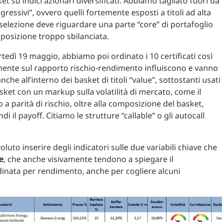
 su indici azionari diversificati. Abbiamo tagliato fuori da
ressivi”, ovvero quelli fortemente esposti a titoli ad alta
 la selezione deve riguardare una parte “core” di portafoglio
sposizione troppo sbilanciata.
martedì 19 maggio, abbiamo poi ordinato i 10 certificati così
mente sul rapporto rischio-rendimento influiscono e vanno
he all’interno dei basket di titoli “value”, sottostanti usati
sket con un markup sulla volatilità di mercato, come il
 a parità di rischio, oltre alla composizione del basket,
 il payoff. Citiamo le strutture “callable” o gli autocall
to inserire degli indicatori sulle due variabili chiave che
e
, che anche visivamente tendono a spiegare il
inata per rendimento, anche per cogliere alcuni