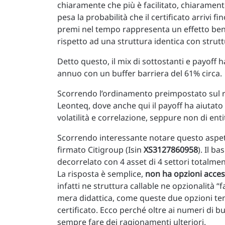
chiaramente che più è facilitato, chiaramente
pesa la probabilità che il certificato arrivi
premi nel tempo rappresenta un effetto bene
rispetto ad una struttura identica con strutt
Detto questo, il mix di sottostanti e payoff
annuo con un buffer barriera del 61% circa.
Scorrendo l’ordinamento preimpostato sul re
Leonteq, dove anche qui il payoff ha aiutato 
volatilità e correlazione, seppure non di enti
Scorrendo interessante notare questo aspett
firmato Citigroup (Isin
XS3127860958
). Il b
decorrelato con 4 asset di 4 settori totalment
La risposta è semplice,
non ha opzioni acces
infatti ne struttura callable ne opzionalità “f
mera didattica, come queste due opzioni te
certificato. Ecco perché oltre ai numeri di 
sempre fare dei ragionamenti ulteriori.