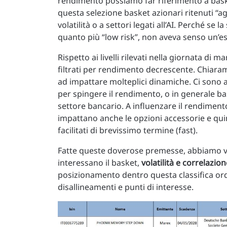
rendimento possiamo far riferimento a basket
questa selezione basket azionari ritenuti “agg
volatilità o a settori legati all’AI. Perché se
quanto più “low risk”, non aveva senso un’e
Rispetto ai livelli rilevati nella giornata di 
filtrati per rendimento decrescente. Chiara
ad impattare molteplici dinamiche. Ci sono anc
per spingere il rendimento, o in generale ba
settore bancario. A influenzare il rendimento
impattano anche le opzioni accessorie e quindi
facilitati di brevissimo termine (fast).
Fatte queste doverose premesse, abbiamo volu
interessano il basket,
volatilità e correlazion
posizionamento dentro questa classifica ord
disallineamenti e punti di interesse.