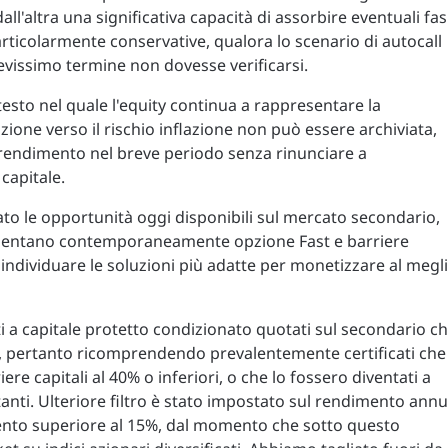
all'altra una significativa capacità di assorbire eventuali fas
articolarmente conservative, qualora lo scenario di autocall
evissimo termine non dovesse verificarsi.
sto nel quale l'equity continua a rappresentare la
nzione verso il rischio inflazione non può essere archiviata,
rendimento nel breve periodo senza rinunciare a
capitale.
o le opportunità oggi disponibili sul mercato secondario,
presentano contemporaneamente opzione Fast e barriere
 individuare le soluzioni più adatte per monetizzare al megl
ti a capitale protetto condizionato quotati sul secondario c
, pertanto ricomprendendo prevalentemente certificati che
e capitali al 40% o inferiori, o che lo fossero diventati a
anti. Ulteriore filtro è stato impostato sul rendimento ann
nto superiore al 15%, dal momento che sotto questo