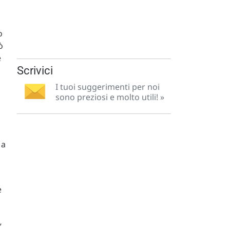
o
ò
e
Scrivici
I tuoi suggerimenti per noi
sono preziosi e molto utili! »
 a
è
”