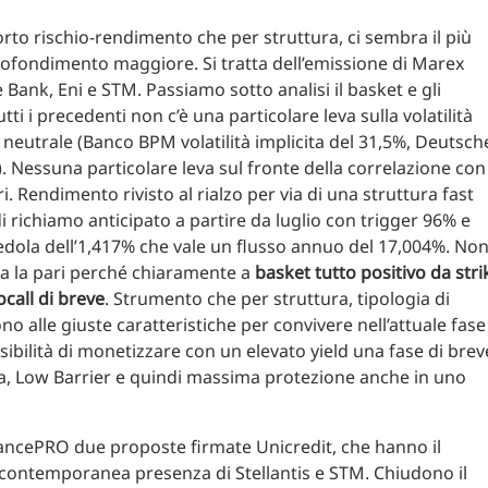
orto rischio-rendimento che per struttura, ci sembra il più
rofondimento maggiore. Si tratta dell’emissione di Marex
Bank, Eni e STM. Passiamo sotto analisi il basket e gli
tti i precedenti non c’è una particolare leva sulla volatilità
lo neutrale (Banco BPM volatilità implicita del 31,5%, Deutsch
. Nessuna particolare leva sul fronte della correlazione con
ari. Rendimento rivisto al rialzo per via di una struttura fast
 richiamo anticipato a partire da luglio con trigger 96% e
ola dell’1,417% che vale un flusso annuo del 17,004%. No
a la pari perché chiaramente a
basket tutto positivo da stri
call di breve
. Strumento che per struttura, tipologia di
no alle giuste caratteristiche per convivere nell’attuale fase
ibilità di monetizzare con un elevato yield una fase di brev
a, Low Barrier e quindi massima protezione anche in uno
ncePRO due proposte firmate Unicredit, che hanno il
ontemporanea presenza di Stellantis e STM. Chiudono il