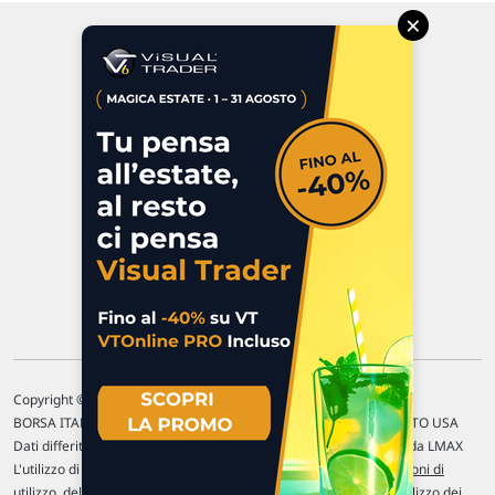
×
Via Macanno, 38/A
47923 Rimini
P.IVA 02 452 460 401
Chi siamo
Commenti e segnalazioni
Contattaci
Copyright © 1996-2026 Traderlink Italia s.r.l.
BORSA ITALIANA Quotazioni di borsa differite di 15 min. / MERCATO USA
Dati differiti di 15 min. (fonte Intrinio) / FOREX Quotazioni fornite da LMAX
L'utilizzo di questo sito implica l'accettazione delle nostre
Condizioni di
utilizzo
, del
Disclaimer MAR
, delle
Politiche sulla privacy
e dell'
Utilizzo dei