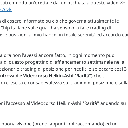
ettiti comodo un'oretta e dai un'occhiata a questo video >>
52Czk
à di essere informato su ciò che governa attualmente le
Chip italiane sulle quali ha senso ora fare trading di
 le posizioni al mio fianco, in totale serenità ed accordo co
qualora non l'avessi ancora fatto, in ogni momento puoi
ata di questo progettino di affiancamento settimanale nella
zionario trading di posizione per neofiti e sbloccare così 3
 introvabile Videocorso Heikin-Ashi "Rarità"
) che ti
di crescita e consapevolezza sul trading di posizione e sull
eni l'accesso al Videocorso Heikin-Ashi "Rarità" andando su
na buona visione (prendi appunti, mi raccomando) ed un