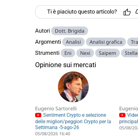
Ti è piaciuto questo articolo?
Autori
Dott. Brigida
Argomenti
Analisi
Analisi grafica
Tr
Strumenti
Eni
Nexi
Saipem
Stella
Opinione sui mercati
Eugenio Sartorelli
Eugenio 
Sentiment Crypto e selezione
Video
delle migliori/peggiori Crypto per la
principa
Settimana -5-ago-26
05/08/20
05/08/2026 16:40