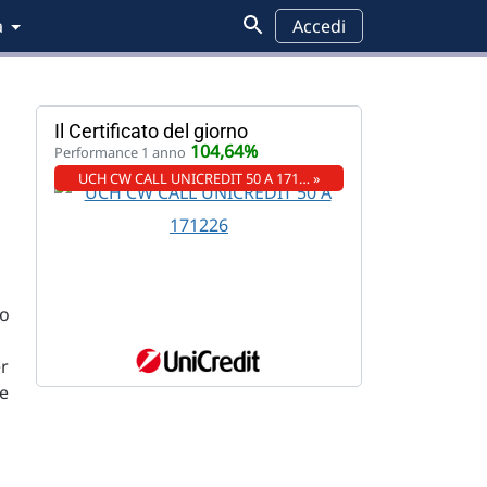
a
Accedi
Il Certificato del giorno
104,64%
Performance 1 anno
UCH CW CALL UNICREDIT 50 A 171… »
to
er
re