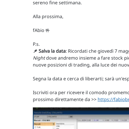
sereno fine settimana.
Alla prossima,
fAbio 🤟
P.s.
📌 Salva la data
: Ricordati che giovedì 7 magg
Night
dove andremo insieme a fare stock picki
nuove posizioni di trading, alla luce dei nuo
Segna la data e cerca di liberarti; sarà un'
Iscriviti ora per ricevere il comodo promemori
prossimo direttamente da >>
https://fabio