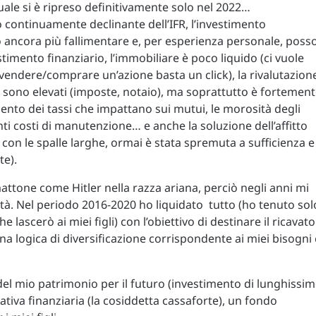
ale si è ripreso definitivamente solo nel 2022…
continuamente declinante dell’IFR, l’investimento
 ancora più fallimentare e, per esperienza personale, poss
stimento finanziario, l’immobiliare è poco liquido (ci vuole
endere/comprare un’azione basta un click), la rivalutazion
so sono elevati (imposte, notaio), ma soprattutto è fortemen
to dei tassi che impattano sui mutui, le morosità degli
ti costi di manutenzione… e anche la soluzione dell’affitto
 con le spalle larghe, ormai è stata spremuta a sufficienza e 
te).
ttone come Hitler nella razza ariana, perciò negli anni mi
tà. Nel periodo 2016-2020 ho liquidato tutto (ho tenuto sol
e lascerò ai miei figli) con l’obiettivo di destinare il ricavato
una logica di diversificazione corrispondente ai miei bisogni 
del mio patrimonio per il futuro (investimento di lunghissi
ativa finanziaria (la cosiddetta cassaforte), un fondo