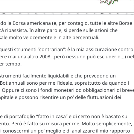
do la Borsa americana (e, per contagio, tutte le altre Borse
tà ribassista. In altre parole, si perde sulle azioni che
ale molto velocemente e in alte percentuali.
questi strumenti “contrarian”: è la mia assicurazione contro 
edere mai una altro 2008…però nessuno può escluderlo…) nel
per tempo.
 a strumenti facilmente liquidabili e che prevedono un
Bot annuali sono per me l’ideale, soprattutto da quando i
ili. Oppure ci sono i fondi monetari od obbligazionari di brev
pitale e possono risentire un po’ delle fluttuazioni dei
 di portafoglio “fatto in casa” e di certo non è basato sui
mento. Però è fatto su misura per me. Molto semplicemente,
di conoscermi un po’ meglio e di analizzare il mio rapporto