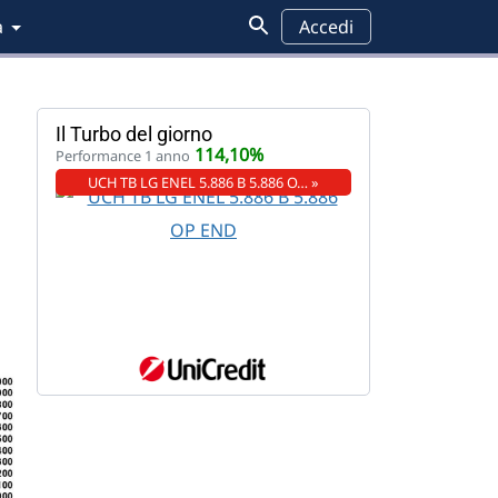
a
Accedi
Il Turbo del giorno
114,10%
Performance 1 anno
UCH TB LG ENEL 5.886 B 5.886 O… »