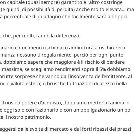
on capitale (quasi sempre) garantito e l’altro costringe
o (e quindi di possibilità di perdita) anche molto elevata… ma
 una percentuale di guadagno che facilmente sarà a doppia
che, per molti, fanno la differenza.
onario come meno rischioso o addirittura a rischio zero.
 finanza nessuno ti regala niente, perciò per ogni punto
a, dobbiamo sapere che maggiore è il rischio di perdere
ea di massima, se scegliamo rendimenti sopra il 5% dobbiamo
brutte sorprese che vanno dall’insolvenza dell’emittente, al
i in valuta estera) o brusche fluttuazioni di prezzo nella
i il nostro potere d’acquisto, dobbiamo metterci l’anima in
 oggi solo con l’azionario o con un obbligazionario un po’
te il nostro patrimonio.
gersi dalle svolte di mercato e dai forti ribassi dei prezzi