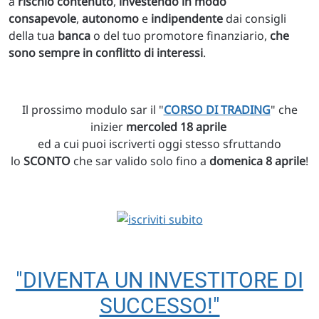
a
rischio contenuto
,
investendo in modo
consapevole
,
autonomo
e
indipendente
dai consigli
della tua
banca
o del tuo promotore finanziario,
che
sono sempre in conflitto di interessi
.
Il prossimo modulo sar il "
CORSO DI TRADING
" che
inizier
mercoled 18 aprile
ed a cui puoi iscriverti oggi stesso sfruttando
lo
SCONTO
che sar valido solo fino a
domenica 8 aprile
!
"DIVENTA UN INVESTITORE DI
SUCCESSO!"