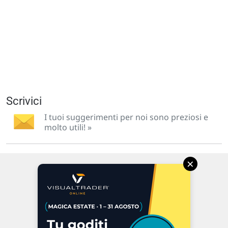
Scrivici
I tuoi suggerimenti per noi sono preziosi e
molto utili! »
×
Via Macanno, 38/A
47923 Rimini
P.IVA 02 452 460 401