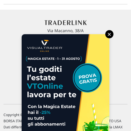
Via Macanno, 38/A
×
47923 Rimini
P.IVA 02 452 460 401
Chi siamo
Commenti e segnalazioni
Contattaci
Copyright © 1996-2026 Traderlink Italia s.r.l.
BORSA ITALIANA Quotazioni di borsa differite di 15 min. / MERCATO USA
Dati differiti di 15 min. (fonte Intrinio) / FOREX Quotazioni fornite da LMAX