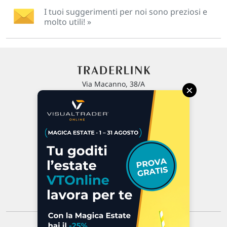
I tuoi suggerimenti per noi sono preziosi e
molto utili! »
Via Macanno, 38/A
×
47923 Rimini
P.IVA 02 452 460 401
Chi siamo
Commenti e segnalazioni
Contattaci