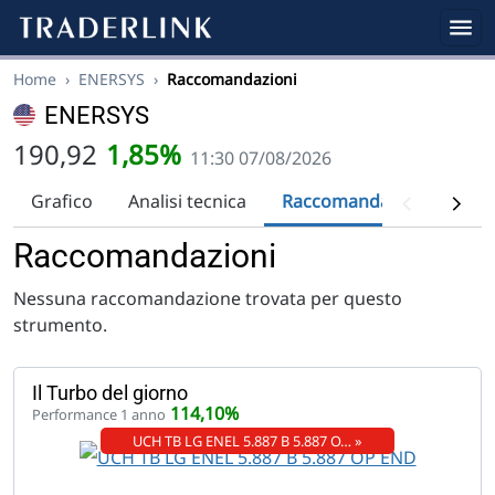
Home
›
ENERSYS
›
Raccomandazioni
ENERSYS
190,92
1,85%
11:30 07/08/2026
Grafico
Analisi tecnica
Raccomandazioni
Div
Raccomandazioni
Nessuna raccomandazione trovata per questo
strumento.
Il Turbo del giorno
114,10%
Performance 1 anno
UCH TB LG ENEL 5.887 B 5.887 O… »