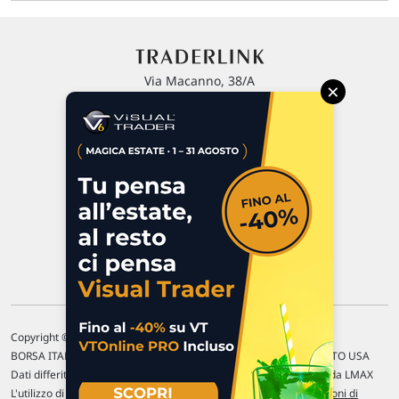
Via Macanno, 38/A
×
47923 Rimini
P.IVA 02 452 460 401
Chi siamo
Commenti e segnalazioni
Contattaci
Copyright © 1996-2026 Traderlink Italia s.r.l.
BORSA ITALIANA Quotazioni di borsa differite di 15 min. / MERCATO USA
Dati differiti di 15 min. (fonte Intrinio) / FOREX Quotazioni fornite da LMAX
L'utilizzo di questo sito implica l'accettazione delle nostre
Condizioni di