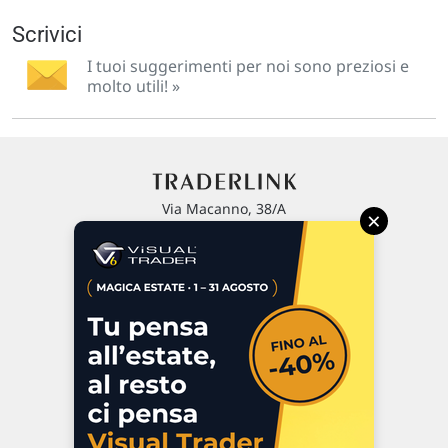
Scrivici
I tuoi suggerimenti per noi sono preziosi e
molto utili! »
Via Macanno, 38/A
×
47923 Rimini
P.IVA 02 452 460 401
Chi siamo
Commenti e segnalazioni
Contattaci